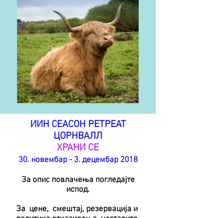
ИИН СЕАСОН РЕТРЕАТ
ЦОРНВАЛЛ
ХРАНИ СЕ
30. новембар - 3. децембар 2018
За опис повлачења погледајте
испод.
За
цене,
смештај, резервација и