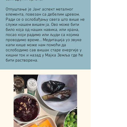
Отпуштање је Јанг аспект металног
елемента, повезан са дебелим цревом.
Ради се о ослобађању свега што више не
служи нашем вишем ја. Ово може бити
било која од наших навика, или храна,
посао који радимо или људи са којима
проводимо време... Медитација уз звуке
капи кише може нам помоћи да
ослободимо сав вишак старе енергије у
кишни ток и назад у Мајка Земља где ће
бити растворена.