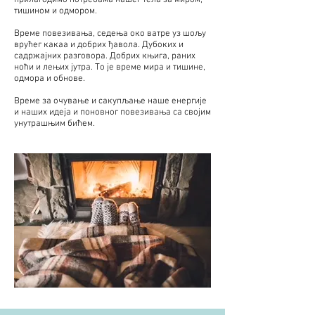
прилагодимо потребама нашег тела за миром,
тишином и одмором.
Време повезивања, седења око ватре уз шољу
врућег какаа и добрих ђавола. Дубоких и
садржајних разговора. Добрих књига, раних
ноћи и лењих јутра. То је време мира и тишине,
одмора и обнове.
Време за очување и сакупљање наше енергије
и наших идеја и поновног повезивања са својим
унутрашњим бићем.