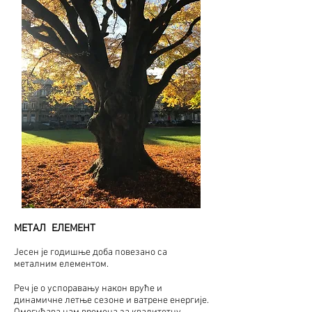
МЕТАЛ
ЕЛЕМЕНТ
Јесен је годишње доба повезано са
металним елементом.
Реч је о успоравању након вруће и
динамичне летње сезоне и ватрене енергије.