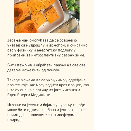
Јесење нам омогућава да се осврнемо
уназад са мудрошћу и јасноћом, и очистимо
своју физичку и енергетску подлогу у
припреми за интроспективну сезону зиме.
Бити пажљив и обраћати пажњу на све ове
детаље може бити од помоћи.
Такође можемо да се укључимо у одређене
праксе које нас могу водити кроз процес, као
што су оне које потичу из јоге, чигонга и
Еден Енерги Медицине.
Играње са јесењим бојама у кувању такође
може бити одлична забава и једноставан је
начин да се повежете са атмосфером
природе!