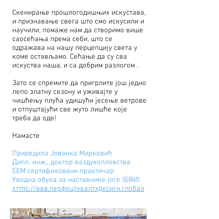
Скенирање прошлогодишњих искустава,
и признавање свега што смо искусили и
научили, помаже нам да створимо више
саосећања према себи, што се
одражава на нашу перцепцију света у
коме остављамо. Сећање да су сва
искуства наша, и са добрим разлогом .
Зато се спремите да пригрлите још једно
лепо златну сезону и уживајте у
чишћењу плућа удишући јесење ветрове
и отпуштајући све жуто лишће које
треба да оде!
Намасте
Приредила Јованка Мирковић
Дипл. инж., доктор ваздухопловства
ЕЕМ сертификовани практичар
Уводна обука за наставнике јоге (БВИ)
хттпс://ввв.перфецтхеалтхдесигн.глобал