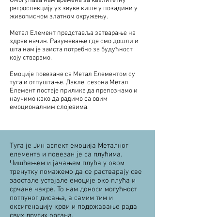
Омогућава нам времена за квалитетну
ретроспекцију уз звуке кише у позадини у
живописном златном окружењу.
Метал Елемент представља затварање на
здрав начин. Разумевање где смо дошли и
шта нам је заиста потребно за будућност
коју стварамо.
Емоције повезане са Метал Елементом су
туга и отпуштање. Дакле, сезона Метал
Елемент постаје прилика да препознамо и
научимо како да радимо са овим
емоционалним слојевима.
Туга је Јин аспект емоција Металног
елемента и повезан је са плућима.
Чишћењем и јачањем плућа у овом
тренутку помажемо да се растварају све
заостале устајале емоције око плућа и
срчане чакре. То нам доноси могућност
потпуног дисања, а самим тим и
оксигенацију крви и подржавање рада
свих других органа.