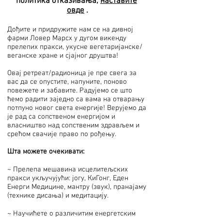
политика отказивања,
наставите
овде
.
Дођите и придружите нам се на дивној
фарми Ловер Марсх у дугом викенду
прелепих пракси, укусне вегетаријанске/
веганске хране и сјајног друштва!
Овај ретреат/радионица је пре свега за
вас да се опустите, напуните, поново
повежете и забавите. Радујемо се што
ћемо радити заједно са вама на отварању
потпуно новог света енергије! Верујемо да
је рад са сопственом енергијом и
власништво над сопственим здрављем и
срећом свачије право по рођењу.
Шта можете очекивати:
~ Прелепа мешавина исцелитељских
пракси укључујући: јогу, КиГонг, Еден
Енерги Медицине, мантру (звук), пранајаму
(технике дисања) и медитацију.
~ Научићете о различитим енергетским