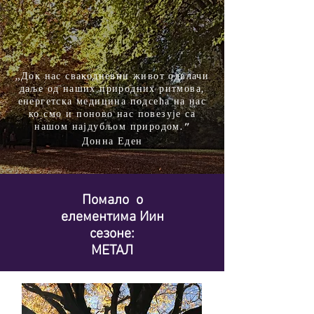
„Док нас свакодневни живот одвлачи
даље од наших природних ритмова,
енергетска медицина подсећа на нас
ко смо
и поново нас повезује са
нашом најдубљом природом."
Донна Еден
Помало
о
елементима Иин
сезоне:
МЕТАЛ