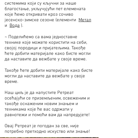
системима који су кључни за наше
благостање, укључујући пет елемената
које ћемо откривати кроз сочиво
јесенско-зимске сезоне (елементи
Метал
и
Вода
).
~ Поделићемо са вама једноставне
технике које можете користити на себи,
својој породици и пријатељима. Такође
ћете добити материјале како бисте могли
да наставите да вежбате у своје време.
Такође ћете добити материјале како бисте
могли да наставите да вежбате у своје
време.
Наш циљ је да напустите Ретреат
осећајући се приземљеним, освеженим и
такође оснаженим новим знањем и
техникама које ће вас одржати у
равнотежи и помоћи вам да напредујете!
Овај Ретреат је погодан за све, није
потребно претходно искуство или знање!